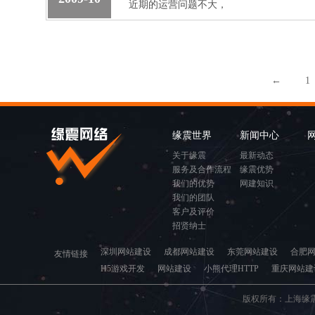
近期的运营问题不大，
←
1
缘震世界
新闻中心
关于缘震
最新动态
服务及合作流程
缘震优势
我们的优势
网建知识
我们的团队
客户及评价
招贤纳士
深圳网站建设
成都网站建设
东莞网站建设
合肥
友情链接
H5游戏开发
网站建设
小熊代理HTTP
重庆网站建
版权所有：上海缘