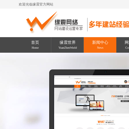
欢迎光临缘震官方网站
首页
缘震世界
新闻中心
网
Home
YuanZhenWorld
News
Con