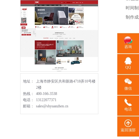
时间制
制作成
咨询
网页
QQ
地址：
上海市静安区共和新路4718弄10号楼
2楼
微信
热线：
400-166-3538
电话：
13122077371
邮箱：
sales@shyuanzhen.cn
电话
返回顶部