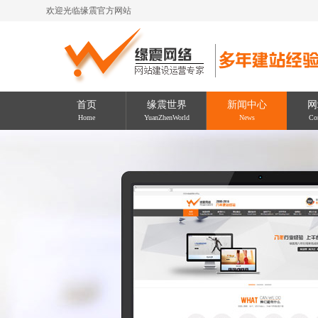
欢迎光临缘震官方网站
首页
缘震世界
新闻中心
网
Home
YuanZhenWorld
News
Con