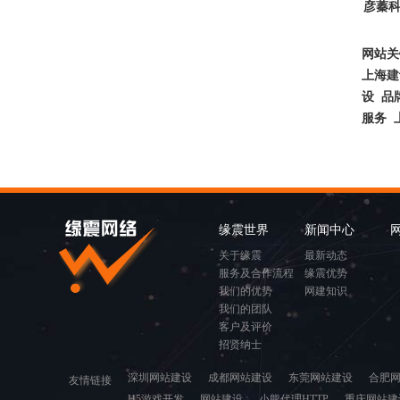
彦蓁
网站关
上海建
设 品
服务 
缘震世界
新闻中心
关于缘震
最新动态
服务及合作流程
缘震优势
我们的优势
网建知识
我们的团队
客户及评价
招贤纳士
深圳网站建设
成都网站建设
东莞网站建设
合肥
友情链接
H5游戏开发
网站建设
小熊代理HTTP
重庆网站建