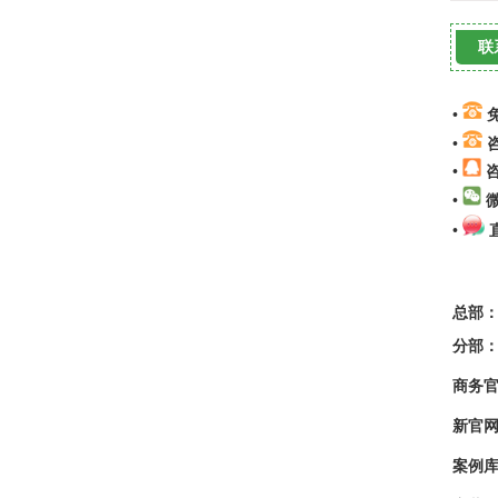
联
•
免
•
咨
•
咨
•
微
•
总部：
分部：
商务
新官
案例