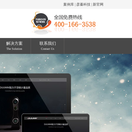
案例库
|
彦蓁科技
|
新官网
解决方案
联系我们
The Solution
Contact Us