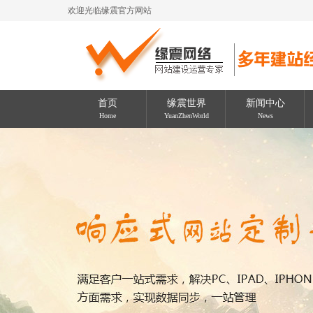
欢迎光临缘震官方网站
首页
缘震世界
新闻中心
Home
YuanZhenWorld
News