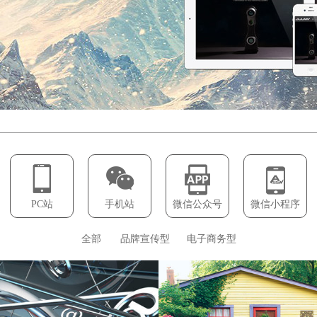
PC站
手机站
微信公众号
微信小程序
全部
品牌宣传型
电子商务型